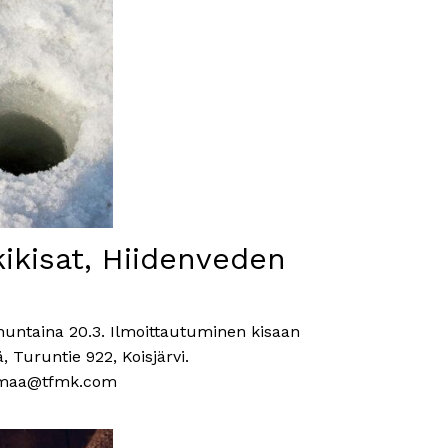
kikisat, Hiidenveden
nuntaina 20.3. Ilmoittautuminen kisaan
, Turuntie 922, Koisjärvi.
rttimaa@tfmk.com