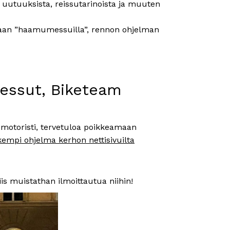
 uutuuksista, reissutarinoista ja muuten
amaan ”haamumessuilla”, rennon ohjelman
essut, Biketeam
motoristi, tervetuloa poikkeamaan
kempi ohjelma kerhon nettisivuilta
is muistathan ilmoittautua niihin!