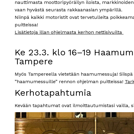
nauttimasta moottoripyöräilyn iloista, markkinoiden
vaan hyvästä seurasta rakkaanasian ympärillä.
Niinpä kaikki motoristit ovat tervetulleita poikke
puitteissa!
Lisätietoja illan ohjelmasta kerhon nettisivuilta
Ke 23.3. klo 16–19 Haamum
Tampere
Myös Tampereella vietetään haamumessuja! Siispä 
”haamumessuille” rennon ohjelman puitteissa!
Tar
Kerhotapahtumia
Kevään tapahtumat ovat ilmoittautumistasi vailla, si