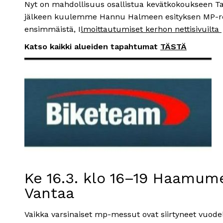
Nyt on mahdollisuus osallistua kevätkokoukseen T
jälkeen kuulemme Hannu Halmeen esityksen MP-r
ensimmäistä, I
lmoittautumiset kerhon nettisivuilta
Katso kaikki alueiden tapahtumat
TÄSTÄ
Ke 16.3. klo 16–19 Haamum
Vantaa
Vaikka varsinaiset mp-messut ovat siirtyneet vuode