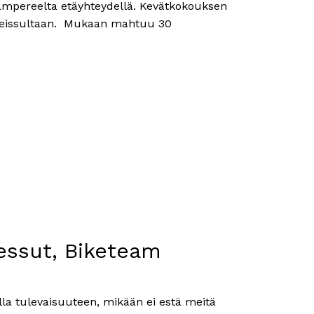
ampereelta etäyhteydellä. Kevätkokouksen
eissultaan. Mukaan mahtuu 30
essut, Biketeam
lla tulevaisuuteen, mikään ei estä meitä