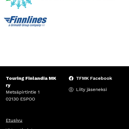
Touring Finlandia MK
TFMK Facebook
ry
Liity jäseneksi
Metsäpirtintie 1
02130 ESPOO
Etusivu