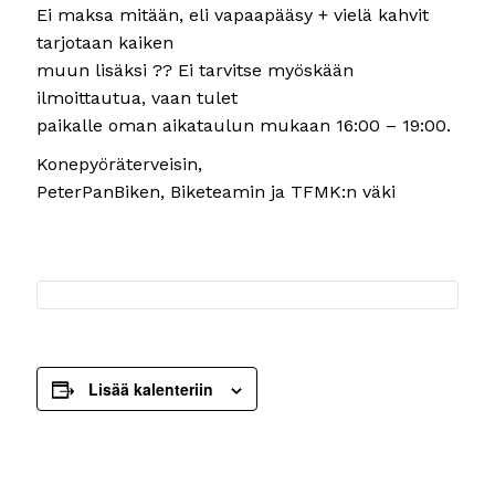
Ei maksa mitään, eli vapaapääsy + vielä kahvit
tarjotaan kaiken
muun lisäksi ?? Ei tarvitse myöskään
ilmoittautua, vaan tulet
paikalle oman aikataulun mukaan 16:00 – 19:00.
Konepyöräterveisin,
PeterPanBiken, Biketeamin ja TFMK:n väki
Lisää kalenteriin