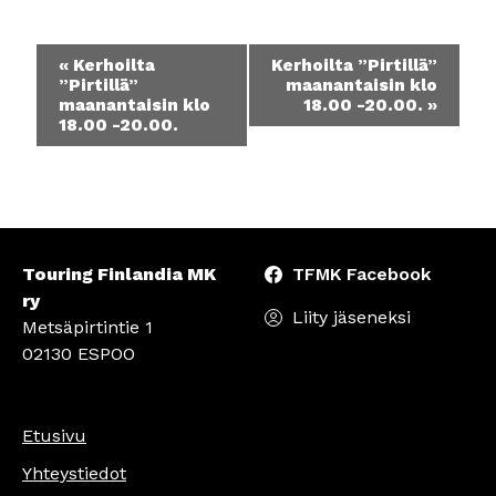
Tapahtuma
«
Kerhoilta
Kerhoilta ”Pirtillä”
navigointi
”Pirtillä”
maanantaisin klo
maanantaisin klo
18.00 -20.00.
»
18.00 -20.00.
Touring Finlandia MK
TFMK Facebook
ry
Liity jäseneksi
Metsäpirtintie 1
02130 ESPOO
Etusivu
Yhteystiedot