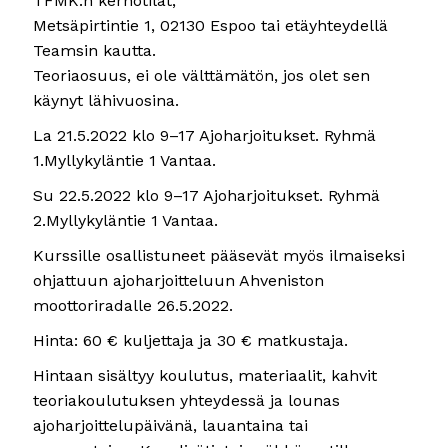
TFMK:n kerhotilat,
Metsäpirtintie 1, 02130 Espoo tai etäyhteydellä
Teamsin kautta.
Teoriaosuus, ei ole välttämätön, jos olet sen
käynyt lähivuosina.
La 21.5.2022 klo 9–17 Ajoharjoitukset. Ryhmä
1.Myllykyläntie 1 Vantaa.
Su 22.5.2022 klo 9–17 Ajoharjoitukset. Ryhmä
2.Myllykyläntie 1 Vantaa.
Kurssille osallistuneet pääsevät myös ilmaiseksi
ohjattuun ajoharjoitteluun Ahveniston
moottoriradalle 26.5.2022.
Hinta: 60 € kuljettaja ja 30 € matkustaja.
Hintaan sisältyy koulutus, materiaalit, kahvit
teoriakoulutuksen yhteydessä ja lounas
ajoharjoittelupäivänä, lauantaina tai