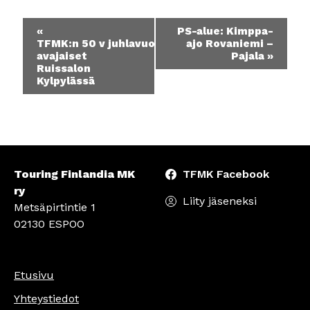
Tapahtuma
«
PS-alue: Kimppa-
navigointi
TFMK:n 50 v juhlavuoden ajokauden
ajo Rovaniemi –
avajaiset
Pajala
»
Ruissalon
Kylpylässä
Touring Finlandia MK
TFMK Facebook
ry
Liity jäseneksi
Metsäpirtintie 1
02130 ESPOO
Etusivu
Yhteystiedot