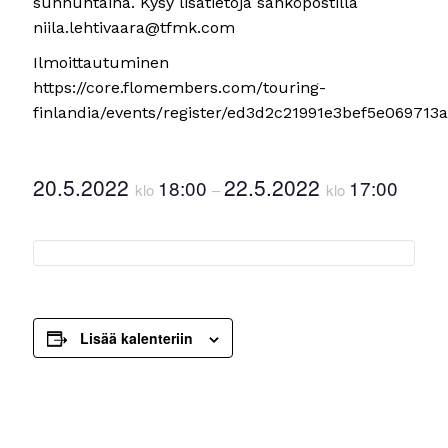
sunnuntaina. Kysy lisätietoja sähköpostilla
niila.lehtivaara@tfmk.com
Ilmoittautuminen
https://core.flomembers.com/touring-
finlandia/events/register/ed3d2c21991e3bef5e069713
20.5.2022
22.5.2022
18:00
17:00
klo
–
klo
Lisää kalenteriin