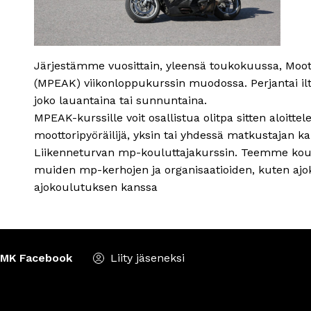
Järjestämme vuosittain, yleensä toukokuussa, Moot
(MPEAK) viikonloppukurssin muodossa. Perjantai iltap
joko lauantaina tai sunnuntaina.
MPEAK-kurssille voit osallistua olitpa sitten aloitt
moottoripyöräilijä, yksin tai yhdessä matkustajan k
Liikenneturvan mp-kouluttajakurssin. Teemme koul
muiden mp-kerhojen ja organisaatioiden, kuten ajokor
ajokoulutuksen kanssa
MK Facebook
Liity jäseneksi