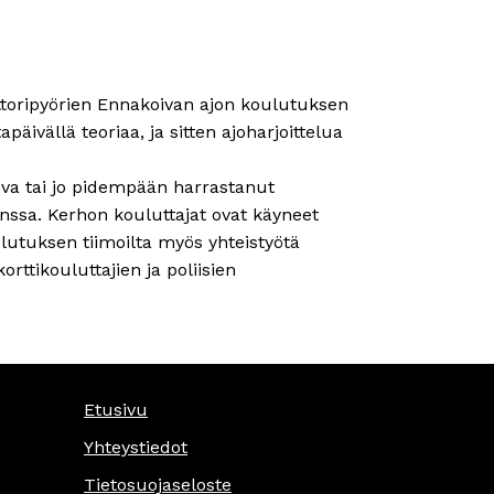
toripyörien Ennakoivan ajon koulutuksen
äivällä teoriaa, ja sitten ajoharjoittelua
eleva tai jo pidempään harrastanut
anssa. Kerhon kouluttajat ovat käyneet
utuksen tiimoilta myös yhteistyötä
ttikouluttajien ja poliisien
Etusivu
Yhteystiedot
Tietosuojaseloste