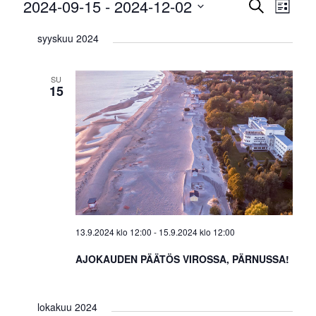
Tapahtumat
Tapah
2024-09-15
 - 
2024-12-02
Tap
Etsi
Lista
Vie
Etsi
Valitse
Navi
syyskuu 2024
päivä.
aja
Näkym
SU
navigoi
15
13.9.2024 klo 12:00
-
15.9.2024 klo 12:00
AJOKAUDEN PÄÄTÖS VIROSSA, PÄRNUSSA!
lokakuu 2024