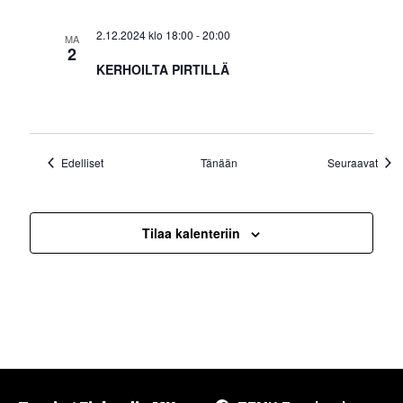
2.12.2024 klo 18:00
-
20:00
MA
2
KERHOILTA PIRTILLÄ
Tapahtumat
Tapa
Edelliset
Tänään
Seuraavat
Tilaa kalenteriin