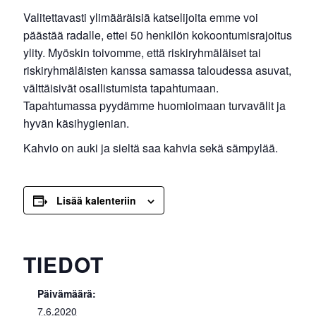
Valitettavasti ylimääräisiä katselijoita emme voi
päästää radalle, ettei 50 henkilön kokoontumisrajoitus
ylity. Myöskin toivomme, että riskiryhmäläiset tai
riskiryhmäläisten kanssa samassa taloudessa asuvat,
välttäisivät osallistumista tapahtumaan.
Tapahtumassa pyydämme huomioimaan turvavälit ja
hyvän käsihygienian.
Kahvio on auki ja sieltä saa kahvia sekä sämpylää.
Lisää kalenteriin
TIEDOT
Päivämäärä:
7.6.2020