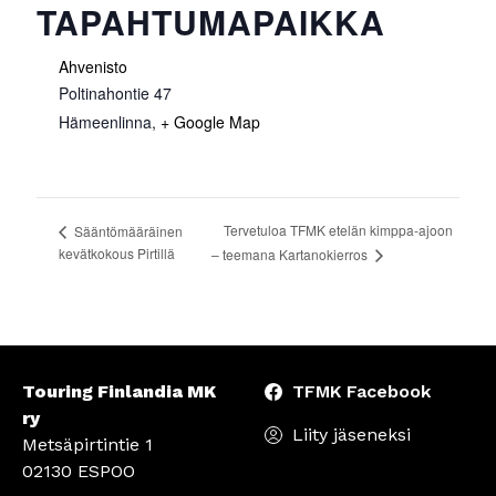
TAPAHTUMAPAIKKA
Ahvenisto
Poltinahontie 47
Hämeenlinna
,
+ Google Map
Tervetuloa TFMK etelän kimppa-ajoon
Sääntömääräinen
kevätkokous Pirtillä
– teemana Kartanokierros
Touring Finlandia MK
TFMK Facebook
ry
Liity jäseneksi
Metsäpirtintie 1
02130 ESPOO