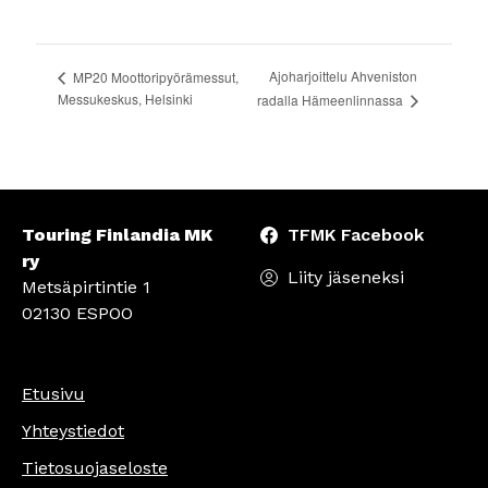
Ajoharjoittelu Ahveniston
MP20 Moottoripyörämessut,
Messukeskus, Helsinki
radalla Hämeenlinnassa
Touring Finlandia MK
TFMK Facebook
ry
Liity jäseneksi
Metsäpirtintie 1
02130 ESPOO
Etusivu
Yhteystiedot
Tietosuojaseloste