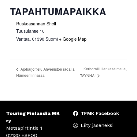
TAPAHTUMAPAIKKA
Ruskeasannan Shell
Tuusulantie 10
Vantaa
,
01390
Suomi
+ Google Map
Kerhoralli Hankasalmella,
Ajoharjoittelu Ahveniston radalla
Hämeenlinnassa
TÄYNNÄ!
Touring Finlandia MK
TFMK Facebook
ry
Liity jäseneksi
Metsäpirtintie 1
02130 ESPOO