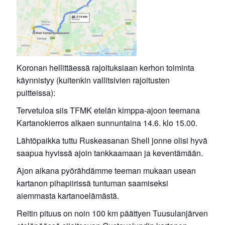
Koronan hellittäessä rajoituksiaan kerhon toiminta
käynnistyy (kuitenkin vallitsivien rajoitusten
puitteissa):
Tervetuloa siis TFMK etelän kimppa-ajoon teemana
Kartanokierros alkaen sunnuntaina 14.6. klo 15.00.
Lähtöpaikka tuttu Ruskeasanan Shell jonne olisi hyvä
saapua hyvissä ajoin tankkaamaan ja keventämään.
Ajon aikana pyörähdämme teeman mukaan usean
kartanon pihapiirissä tuntuman saamiseksi
aiemmasta kartanoelämästä.
Reitin pituus on noin 100 km päättyen Tuusulanjärven