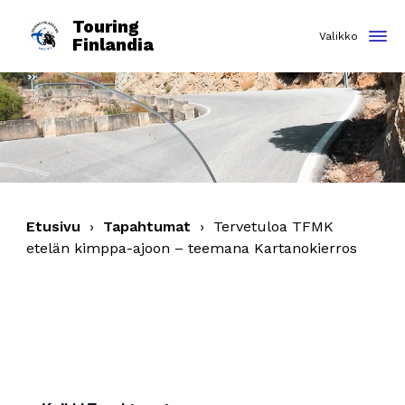
Touring
Finlandia
Etusivu
›
Tapahtumat
›
Tervetuloa TFMK
etelän kimppa-ajoon – teemana Kartanokierros