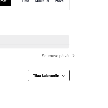
umat
Lista
Kuukausi
Päivä
Views
Navigation
Seuraava päivä
Tilaa kalenteriin