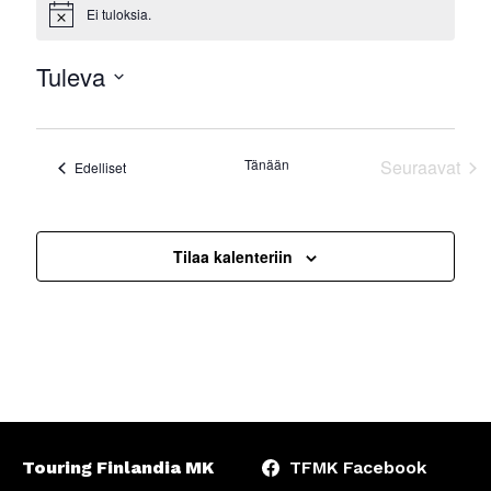
Ei tuloksia.
Notice
Tuleva
Valitse
päivä.
Tänään
Seuraavat
Tapahtumat
Edelliset
Tapahtu
Tilaa kalenteriin
Touring Finlandia MK
TFMK Facebook