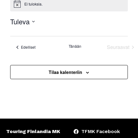
Ei tuloksia.
Notice
Tuleva
Valitse
päivä.
Tänään
Seuraavat
Tapahtumat
Edelliset
Tapahtu
Tilaa kalenteriin
Touring Finlandia MK
TFMK Facebook