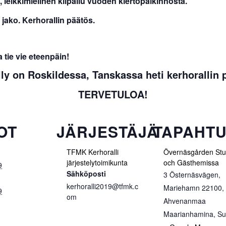
ikkimielinen kilpailu vuoden kiertopalkinnosta.
ako. Kerhorallin päätös.
e vie eteenpäin!
ly on Roskildessa, Tanskassa heti kerhorallin p
TERVETULOA!
OT
JÄRJESTÄJÄ
TAPAHT
TFMK Kerhoralli
Övernäsgården Stu
järjestelytoimikunta
och Gästhemissa
9
Sähköposti
3 Östernäsvägen,
kerhoralli2019@tfmk.c
Mariehamn 22100,
9
om
Ahvenanmaa
Maarianhamina
,
Su