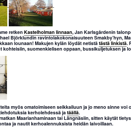
emme retken
Kastelholman linnaan
, Jan Karlsgårdenin talo
ichael Björklundin ravintolakokonaisuuteen Smakby’hyn, M
kkaan lounaan! Makujen kylän löydät netistä
tästä linkistä
. 
t kohteisiin, suomenkielisen oppaan, bussikuljetuksen ja l
ita myös omatoimiseen seikkailuun ja jo meno sinne voi oll
eittiehdotuksia kerholehdessä ja
täällä
.
 matkan Maarianhaminaan tai Långnäsiin, sitten käytät tie
jontaa ja nautit kerhoalennuksista heidän laivoillaan.