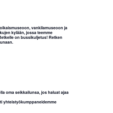
npoikaismuseoon, vankilamuseoon ja
akujen kylään, jossa teemme
Retkelle on bussikuljetus! Retken
ounaan.
a oma seikkailunsa, jos haluat ajaa
tysti yhteistyökumppaneidemme