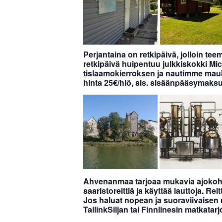
Perjantaina on retkipäivä, jolloin te
retkipäivä huipentuu julkkiskokki M
tislaamokierroksen ja nautimme mau
hinta 25€/hlö, sis. sisäänpääsymaksu
Ahvenanmaa tarjoaa mukavia ajokohte
saaristoreittiä ja käyttää lauttoja. R
Jos haluat nopean ja suoraviivaisen
TallinkSiljan tai Finnlinesin matkatar