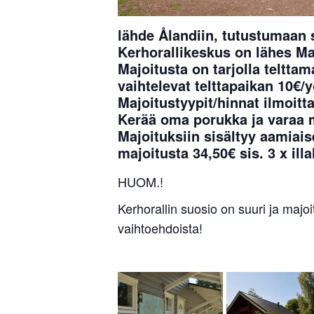
lähde Ålandiin, tutustumaan
Kerhorallikeskus on lähes M
Majoitusta on tarjolla teltta
vaihtelevat telttapaikan 10€/
Majoitustyypit/hinnat ilmoit
Kerää oma porukka ja varaa 
Majoituksiin sisältyy aamiaise
majoitusta 34,50€ sis. 3 x illa
HUOM.!
Kerhorallin suosio on suuri ja majoi
vaihtoehdoista!