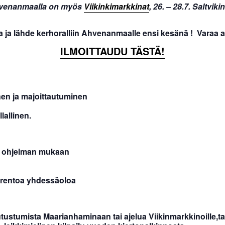
hvenanmaalla on myös
Viikinkimarkkinat
, 26. – 28.7. Saltvi
a ja lähde kerhoralliin Ahvenanmaalle ensi kesänä ! Varaa a
ILMOITTAUDU TÄSTÄ!
 ja majoittautuminen
allinen.
 ohjelman mukaan
rentoa yhdessäoloa
ista Maarianhaminaan tai ajelua Viikinmarkkinoille,tai 