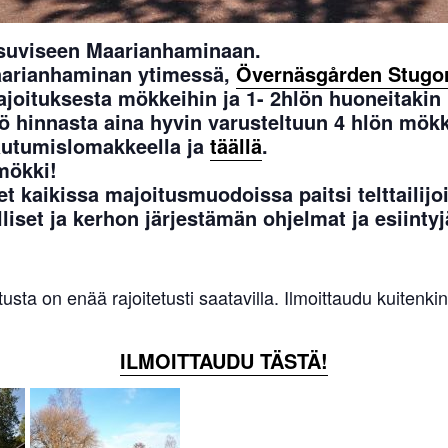
 suviseen Maarianhaminaan.
aarianhaminan ytimessä,
Övernäsgården Stugo
majoituksesta mökkeihin ja 1- 2hlön huoneitakin
yö hinnasta aina hyvin varusteltuun 4 hlön mökk
tautumislomakkeella ja
täällä
.
mökki!
t kaikissa majoitusmuodoissa paitsi telttailijoi
lliset ja kerhon järjestämän ohjelmat ja esiintyj
tusta on enää rajoitetusti saatavilla. Ilmoittaudu kuitenk
ILMOITTAUDU TÄSTÄ!