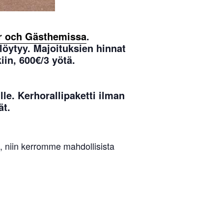
r och Gästhemissa
.
 löytyy. Majoituksien hinnat
iin, 600€/3 yötä.
lle. Kerhorallipaketti ilman
ät.
in, niin kerromme mahdollisista