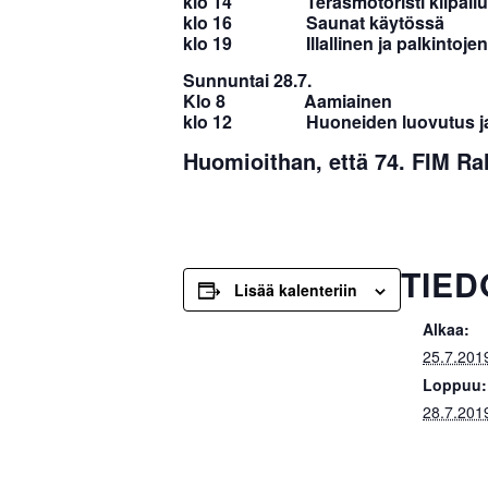
klo 14 Teräsmotoristi kilpailu, le
klo 16 Saunat käytössä
klo 19 Illallinen ja palkintojen j
Sunnuntai 28.7.
Klo 8 Aamiainen
klo 12 Huoneiden luovutus ja ti
Huomioithan, että 74. FIM Ral
TIED
Lisää kalenteriin
Alkaa:
25.7.201
Loppuu:
28.7.201