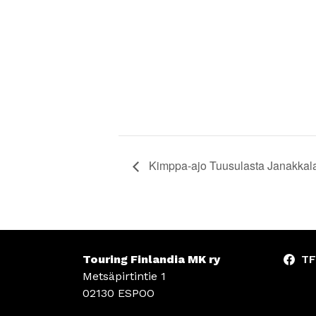
Kimppa-ajo Tuusulasta Janakkalan
Touring Finlandia MK ry
TF
Metsäpirtintie 1
02130 ESPOO