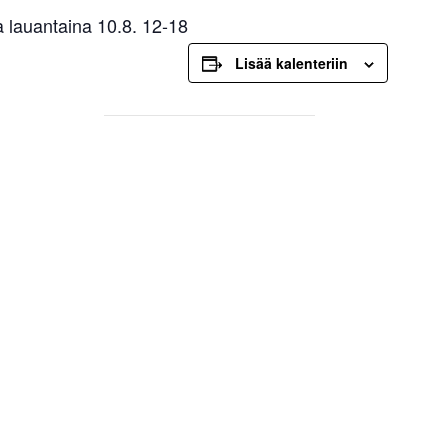
a lauantaina 10.8. 12-18
Lisää kalenteriin
HTUMAPAIKKA
n
ta
tie 47
nna
,
Suomi
+
ap