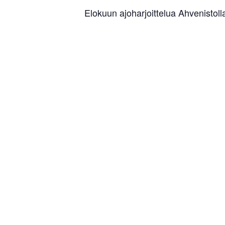
Elokuun ajoharjoittelua Ahvenistoll
TIEDOT
TAPA
Ahvenisto
Päivämäärä:
moottorira
10.8.2019
Poltinahon
Aika:
Hämeenli
12:00 - 18:00
Google M