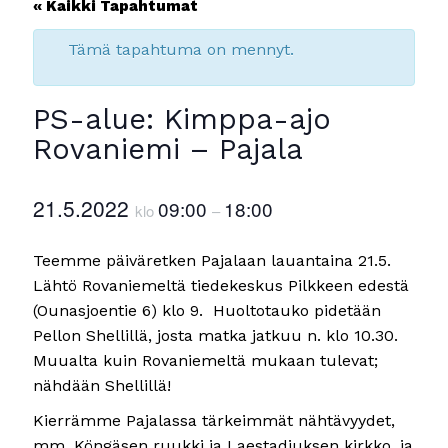
« Kaikki Tapahtumat
Tämä tapahtuma on mennyt.
PS-alue: Kimppa-ajo
Rovaniemi – Pajala
21.5.2022
09:00
18:00
klo
–
Teemme päiväretken Pajalaan lauantaina 21.5.
Lähtö Rovaniemeltä tiedekeskus Pilkkeen edestä
(Ounasjoentie 6) klo 9. Huoltotauko pidetään
Pellon Shellillä, josta matka jatkuu n. klo 10.30.
Muualta kuin Rovaniemeltä mukaan tulevat;
nähdään Shellillä!
Kierrämme Pajalassa tärkeimmät nähtävyydet,
mm. Köngäsen ruukki ja Laestadiuksen kirkko, ja