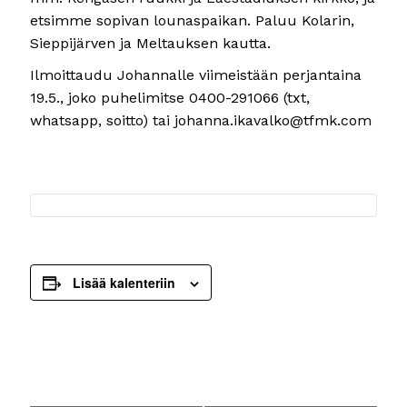
etsimme sopivan lounaspaikan. Paluu Kolarin,
Sieppijärven ja Meltauksen kautta.
Ilmoittaudu Johannalle viimeistään perjantaina
19.5., joko puhelimitse 0400-291066 (txt,
whatsapp, soitto) tai
johanna.ikavalko@tfmk.com
Lisää kalenteriin