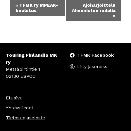
Tapahtuma
«
TFMK ry MPEAK-
Ajoharjoittelu
navigointi
koulutus
Ahveniston radalla
»
Touring Finlandia MK
TFMK Facebook
ry
Liity jäseneksi
Metsäpirtintie 1
02130 ESPOO
Etusivu
Yhteystiedot
Tietosuojaseloste