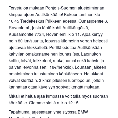
Tervetuloa mukaan Pohjois-Suomen aluetoiminnan
kimppa-ajoon Auttikönkäälle! Kokoontuminen klo
10.45 Tiedekeskus Pilkkeen edessä, Ounasjoentie 6,
Rovaniemi , josta lähtö kohti Auttiköngästä,
Kuusamontie 7724, Rovaniemi, klo 11. Ajoa kertyy
noin 80 km/suunta, lopussa kilometrin verran helposti
ajettavaa hiekkatietä. Perillä odottaa Auttikönkään
kahvilan omakustanteinen lounas (sis. Lapinukon
keitto, leivät, leikkeleet, ruokajuomat sekä kahvin ja
päivän leivonnaisen; 16€/henkilö). Lounaan jälkeen
omatoiminen tutustuminen könkääseen. Halukkaat
voivat kiertää n. 3 km:n pituisen luontopolun, jolloin
kannattaa ottaa kävelyyn sopivat kengät mukaan.
Mikäli et halua ajaa kimpassa voit tulla myös suoraan
könkäälle. Olemme siellä n. klo 12.15.
Tapahtuma järjestetään yhteistyössä BMW