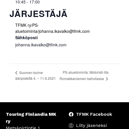
10:45 - 17:00
JÄRJESTÄJÄ
TFMK ry/PS-
aluetoiminta/johanna.ikavalko@tfmk.com
Sähköposti
johanna.ikavalko@tfmk.com
PS-aluetoiminta; Motoristi-ilta
Suomen kolme
ääripistettä 4. – 11.6.2021
Romakkaniemen kahvilassa
Touring Finlandia MK
TFMK Facebook
ry
Liity jäseneksi
Metsäpirtintie 1