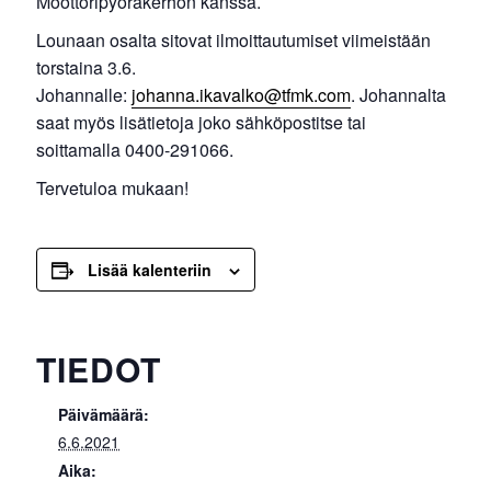
Moottoripyöräkerhon kanssa.
Lounaan osalta sitovat ilmoittautumiset viimeistään
torstaina 3.6.
Johannalle:
johanna.ikavalko@tfmk.com
. Johannalta
saat myös lisätietoja joko sähköpostitse tai
soittamalla 0400-291066.
Tervetuloa mukaan!
Lisää kalenteriin
TIEDOT
Päivämäärä:
6.6.2021
Aika: