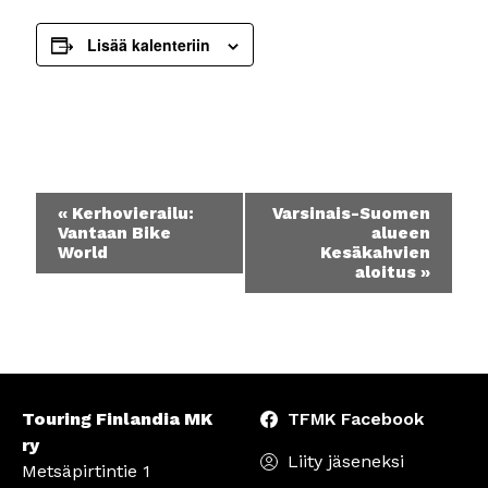
Lisää kalenteriin
Tapahtuma
«
Kerhovierailu:
Varsinais-Suomen
navigointi
Vantaan Bike
alueen
World
Kesäkahvien
aloitus
»
Touring Finlandia MK
TFMK Facebook
ry
Liity jäseneksi
Metsäpirtintie 1