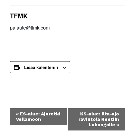
TFMK
palaute@tfmk.com
Lisää kalenteriin
Tapahtuma
«
ES-alue: Ajoretki
KS-alue: Ilta-ajo
navigointi
Vellamoon
ravintola Reetiin
Luhangalle
»