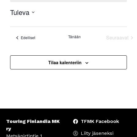
Tuleva
Valitse
päivä.
Tänään
Seuraavat
Tapahtumat
Edelliset
Tapahtu
Tilaa kalenteriin
Touring Finlandia MK
TFMK Facebook
ry
Liity jäseneksi
Metsäpirtintie 1