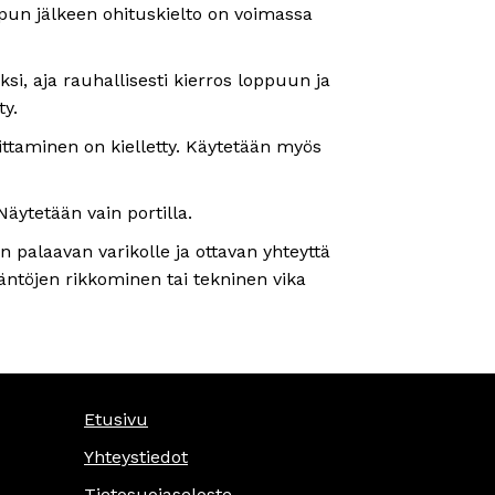
lipun jälkeen ohituskielto on voimassa
si, aja rauhallisesti kierros loppuun ja
ty.
ittaminen on kielletty. Käytetään myös
Näytetään vain portilla.
n palaavan varikolle ja ottavan yhteyttä
sääntöjen rikkominen tai tekninen vika
Etusivu
Yhteystiedot
Tietosuojaseloste