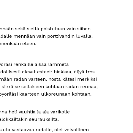
nään sekä sieltä poistutaan vain siihen
radalle mennään vain porttivahdin luvalla,
 kenenkään eteen.
yöräsi renkaille aikaa lämmetä
llisesti olevat esteet: hiekkaa, öljyä tms
tämään radan varteen, nosta kätesi merkiksi
 siirrä se sellaiseen kohtaan radan reunaa,
ä pyörääsi kaarteen ulkoreunaan kohtaan,
nä heti vauhtia ja aja varikolle
lokkailtakin seurauksilta.
muuta vastaavaa radalle, olet velvollinen