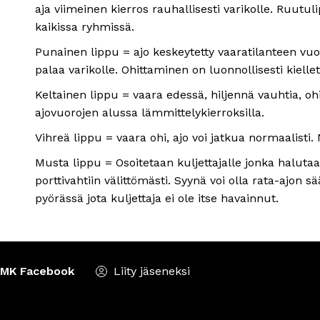
aja viimeinen kierros rauhallisesti varikolle. Ruutu
kaikissa ryhmissä.
Punainen lippu = ajo keskeytetty vaaratilanteen vuok
palaa varikolle. Ohittaminen on luonnollisesti kiellet
Keltainen lippu = vaara edessä, hiljennä vauhtia, oh
ajovuorojen alussa lämmittelykierroksilla.
Vihreä lippu = vaara ohi, ajo voi jatkua normaalisti. 
Musta lippu = Osoitetaan kuljettajalle jonka halutaa
porttivahtiin välittömästi. Syynä voi olla rata-ajon 
pyörässä jota kuljettaja ei ole itse havainnut.
MK Facebook
Liity jäseneksi