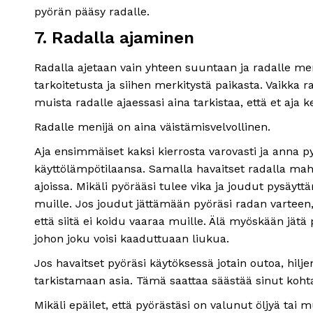
pyörän pääsy radalle.
7. Radalla ajaminen
Radalla ajetaan vain yhteen suuntaan ja radalle men
tarkoitetusta ja siihen merkitystä paikasta. Vaikka 
muista radalle ajaessasi aina tarkistaa, että et aja
Radalle menijä on aina väistämisvelvollinen.
Aja ensimmäiset kaksi kierrosta varovasti ja anna p
käyttölämpötilaansa. Samalla havaitset radalla mahdo
ajoissa. Mikäli pyörääsi tulee vika ja joudut pysäyt
muille. Jos joudut jättämään pyöräsi radan varteen,
että siitä ei koidu vaaraa muille. Älä myöskään jät
johon joku voisi kaaduttuaan liukua.
Jos havaitset pyöräsi käytöksessä jotain outoa, hiljen
tarkistamaan asia. Tämä saattaa säästää sinut kohta
Mikäli epäilet, että pyörästäsi on valunut öljyä tai 