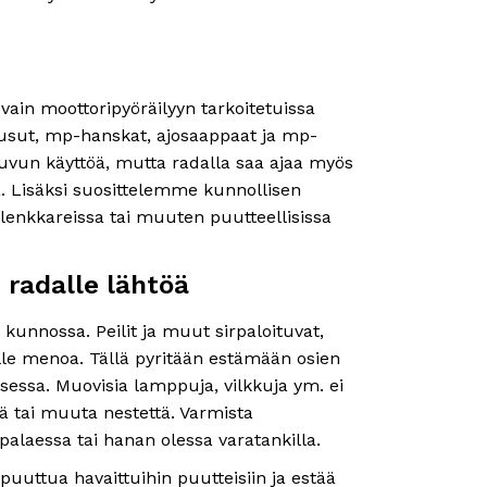
vain moottoripyöräilyyn tarkoitetuissa
ousut, mp-hanskat, ajosaappaat ja mp-
uvun käyttöä, mutta radalla saa ajaa myös
sa. Lisäksi suosittelemme kunnollisen
, lenkkareissa tai muuten puutteellisissa
 radalle lähtöä
kunnossa. Peilit ja muut sirpaloituvat,
alle menoa. Tällä pyritään estämään osien
sessa. Muovisia lamppuja, vilkkuja ym. ei
jyä tai muuta nestettä. Varmista
 palaessa tai hanan olessa varatankilla.
s puuttua havaittuihin puutteisiin ja estää