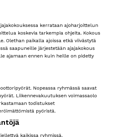
Ajajakokouksessa kerrataan ajoharjoittelun
oittelua koskevia tarkempia ohjeita. Kokous
e. Olethan paikalla ajoissa etkä viivästytä
ssä saapuneille järjestetään ajajakokous
lle ajamaan ennen kuin heille on pidetty
 moottoripyörät. Nopeassa ryhmässä saavat
ipyörät. Liikennevakuutuksen voimassaolo
rkastamaan todistukset
eröimättömistä pyöristä.
äntöjä
iellettyä kaikissa ryhmissä.