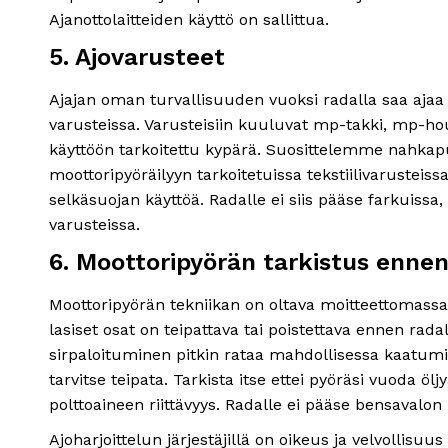
Ajanottolaitteiden käyttö on sallittua.
5. Ajovarusteet
Ajajan oman turvallisuuden vuoksi radalla saa ajaa 
varusteissa. Varusteisiin kuuluvat mp-takki, mp-h
käyttöön tarkoitettu kypärä. Suosittelemme nahkap
moottoripyöräilyyn tarkoitetuissa tekstiilivarusteis
selkäsuojan käyttöä. Radalle ei siis pääse farkuissa
varusteissa.
6. Moottoripyörän tarkistus ennen
Moottoripyörän tekniikan on oltava moitteettomassa 
lasiset osat on teipattava tai poistettava ennen rad
sirpaloituminen pitkin rataa mahdollisessa kaatumi
tarvitse teipata. Tarkista itse ettei pyöräsi vuoda öl
polttoaineen riittävyys. Radalle ei pääse bensavalon
Ajoharjoittelun järjestäjillä on oikeus ja velvollisuu