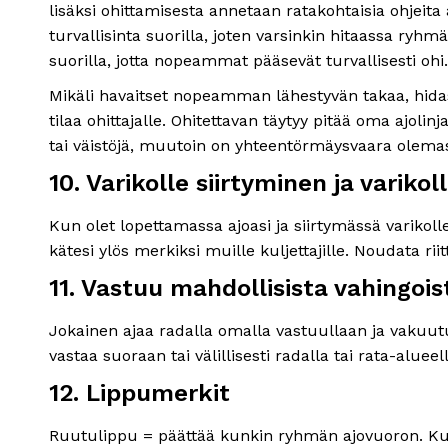
lisäksi ohittamisesta annetaan ratakohtaisia ohjeit
turvallisinta suorilla, joten varsinkin hitaassa ryh
suorilla, jotta nopeammat pääsevät turvallisesti ohi.
Mikäli havaitset nopeamman lähestyvän takaa, hidas
tilaa ohittajalle. Ohitettavan täytyy pitää oma ajoli
tai väistöjä, muutoin on yhteentörmäysvaara olema
10. Varikolle siirtyminen ja variko
Kun olet lopettamassa ajoasi ja siirtymässä varikolle
kätesi ylös merkiksi muille kuljettajille. Noudata riit
11. Vastuu mahdollisista vahingois
Jokainen ajaa radalla omalla vastuullaan ja vakuutu
vastaa suoraan tai välillisesti radalla tai rata-aluee
12. Lippumerkit
Ruutulippu = päättää kunkin ryhmän ajovuoron. Kun