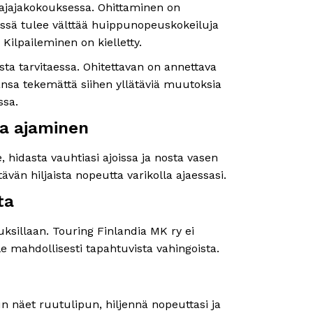
a ajajakokouksessa. Ohittaminen on
mässä tulee välttää huippunopeuskokeiluja
 Kilpaileminen on kielletty.
ta tarvitaessa. Ohitettavan on annettava
njansa tekemättä siihen yllätäviä muutoksia
ssa.
lla ajaminen
, hidasta vauhtiasi ajoissa ja nosta vasen
tävän hiljaista nopeutta varikolla ajaessasi.
ta
ksillaan. Touring Finlandia MK ry ei
lle mahdollisesti tapahtuvista vahingoista.
 näet ruutulipun, hiljennä nopeuttasi ja