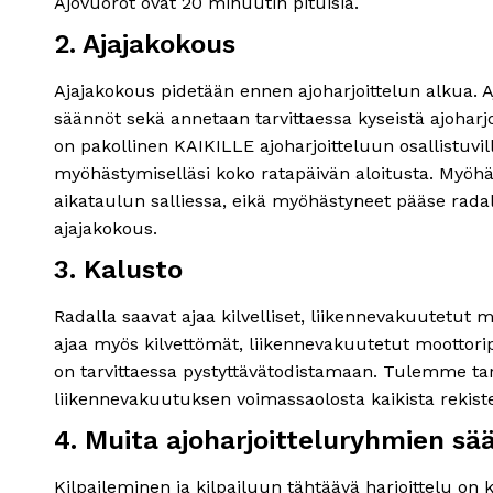
Ajovuorot ovat 20 minuutin pituisia.
2. Ajajakokous
Ajajakokous pidetään ennen ajoharjoittelun alkua. 
säännöt sekä annetaan tarvittaessa kyseistä ajoharj
on pakollinen KAIKILLE ajoharjoitteluun osallistuvill
myöhästymiselläsi koko ratapäivän aloitusta. Myöhä
aikataulun salliessa, eikä myöhästyneet pääse rada
ajajakokous.
3. Kalusto
Radalla saavat ajaa kilvelliset, liikennevakuutetut
ajaa myös kilvettömät, liikennevakuutetut moottor
on tarvittaessa pystyttävätodistamaan. Tulemme ta
liikennevakuutuksen voimassaolosta kaikista rekist
4. Muita ajoharjoitteluryhmien sä
Kilpaileminen ja kilpailuun tähtäävä harjoittelu on k