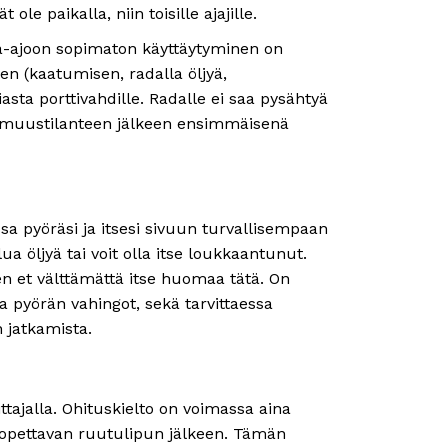
ole paikalla, niin toisille ajajille.
a-ajoon sopimaton käyttäytyminen on
een (kaatumisen, radalla öljyä,
iasta porttivahdille. Radalle ei saa pysähtyä
omuustilanteen jälkeen ensimmäisenä
ssa pyöräsi ja itsesi sivuun turvallisempaan
lua öljyä tai voit olla itse loukkaantunut.
n et välttämättä itse huomaa tätä. On
ja pyörän vahingot, sekä tarvittaessa
n jatkamista.
ttajalla. Ohituskielto on voimassa aina
lopettavan ruutulipun jälkeen. Tämän