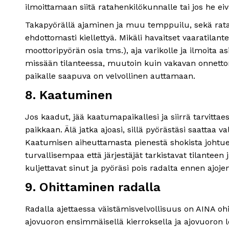
ilmoittamaan siitä ratahenkilökunnalle tai jos he eivät 
Takapyörällä ajaminen ja muu temppuilu, sekä rat
ehdottomasti kiellettyä. Mikäli havaitset vaaratilant
moottoripyörän osia tms.), aja varikolle ja ilmoita as
missään tilanteessa, muutoin kuin vakavan onnett
paikalle saapuva on velvollinen auttamaan.
8. Kaatuminen
Jos kaadut, jää kaatumapaikallesi ja siirrä tarvittae
paikkaan. Älä jatka ajoasi, sillä pyörästäsi saattaa va
Kaatumisen aiheuttamasta pienestä shokista johtue
turvallisempaa että järjestäjät tarkistavat tilanteen 
kuljettavat sinut ja pyöräsi pois radalta ennen ajoje
9. Ohittaminen radalla
Radalla ajettaessa väistämisvelvollisuus on AINA ohi
ajovuoron ensimmäisellä kierroksella ja ajovuoron 