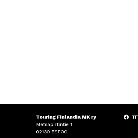
Touring Finlandia MK ry
TF
Metsäpirtintie 1
02130 ESPOO