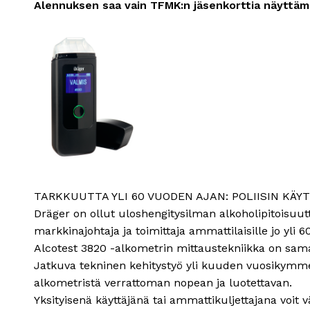
Alennuksen saa vain TFMK:n jäsenkorttia näyttämä
TARKKUUTTA YLI 60 VUODEN AJAN: POLIISIN KÄ
Dräger on ollut uloshengitysilman alkoholipitoisuutt
markkinajohtaja ja toimittaja ammattilaisille jo yli 
Alcotest 3820 -alkometrin mittaustekniikka on sam
Jatkuva tekninen kehitystyö yli kuuden vuosikymme
alkometristä verrattoman nopean ja luotettavan.
Yksityisenä käyttäjänä tai ammattikuljettajana voit v