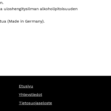
n.
aa uloshengitysilman alkoholipitoisuuden
atua (Made in Germany).
Etusivu
Yhteystiedot
Tietosuojaseloste