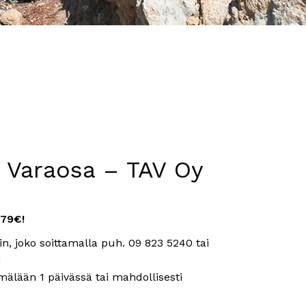
a Varaosa – TAV Oy
279€!
n, joko soittamalla puh. 09 823 5240 tai
i
mälään 1 päivässä tai mahdollisesti