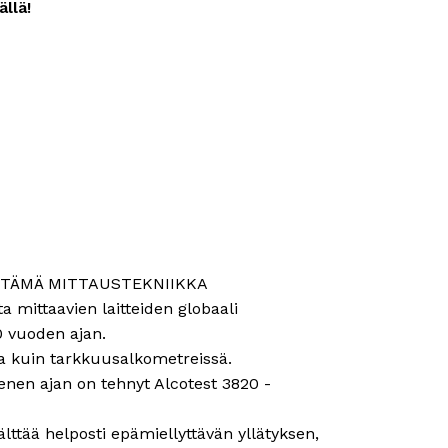
llä!
YTTÄMÄ MITTAUSTEKNIIKKA
a mittaavien laitteiden globaali
60 vuoden ajan.
a kuin tarkkuusalkometreissä.
nen ajan on tehnyt Alcotest 3820 -
älttää helposti epämiellyttävän yllätyksen,