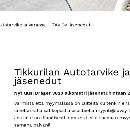
utotarvike ja Varaosa – TAV Oy jäsenedut
Tikkurilan Autotarvike j
jäsenedut
Nyt uusi Dräger 3820 alkometri jäsenetuhintaan 
Varmista että myymälässä on laitteita kuitenkin ensi
lähettämällä sähköpostia osoitteella myynti@tavoy.f
Jos laite on tilapäisesti loppunut, sitä saadaan myy
samana päivänä.