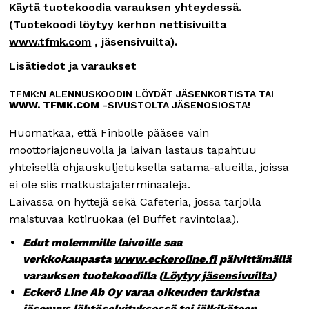
Käytä tuotekoodia varauksen yhteydessä.
(Tuotekoodi löytyy kerhon nettisivuilta
www.tfmk.com
, jäsensivuilta).
Lisätiedot ja varaukset
TFMK:N ALENNUSKOODIN LÖYDÄT JÄSENKORTISTA TAI
WWW. TFMK.COM
-SIVUSTOLTA JÄSENOSIOSTA!
Huomatkaa, että Finbolle pääsee vain
moottoriajoneuvolla ja laivan lastaus tapahtuu
yhteisellä ohjauskuljetuksella satama-alueilla, joissa
ei ole siis matkustajaterminaaleja.
Laivassa on hyttejä sekä Cafeteria, jossa tarjolla
maistuvaa kotiruokaa (ei Buffet ravintolaa).
Edut molemmille laivoille saa
verkkokaupasta
www.eckeroline.fi
päivittämällä
varauksen tuotekoodilla (
Löytyy jäsensivuilta
)
Eckerö Line Ab Oy varaa oikeuden tarkistaa
jäsenyys lähtöselvityksessä tai jälkikäteen.