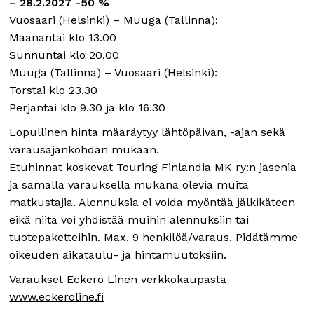
– 28.2.2027 -50 %
Vuosaari (Helsinki) – Muuga (Tallinna):
Maanantai klo 13.00
Sunnuntai klo 20.00
Muuga (Tallinna) – Vuosaari (Helsinki):
Torstai klo 23.30
Perjantai klo 9.30 ja klo 16.30
Lopullinen hinta määräytyy lähtöpäivän, -ajan sekä
varausajankohdan mukaan.
Etuhinnat koskevat Touring Finlandia MK ry:n jäseniä
ja samalla varauksella mukana olevia muita
matkustajia. Alennuksia ei voida myöntää jälkikäteen
eikä niitä voi yhdistää muihin alennuksiin tai
tuotepaketteihin. Max. 9 henkilöä/varaus. Pidätämme
oikeuden aikataulu- ja hintamuutoksiin.
Varaukset Eckerö Linen verkkokaupasta
www.eckeroline.fi