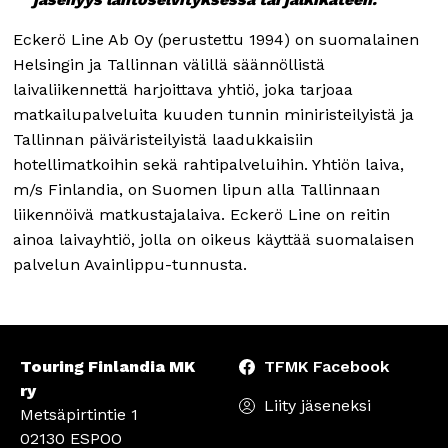
Eckerö Line Ab Oy (perustettu 1994) on suomalainen
Helsingin ja Tallinnan välillä säännöllistä
laivaliikennettä harjoittava yhtiö, joka tarjoaa
matkailupalveluita kuuden tunnin miniristeilyistä ja
Tallinnan päiväristeilyistä laadukkaisiin
hotellimatkoihin sekä rahtipalveluihin. Yhtiön laiva,
m/s Finlandia, on Suomen lipun alla Tallinnaan
liikennöivä matkustajalaiva. Eckerö Line on reitin
ainoa laivayhtiö, jolla on oikeus käyttää suomalaisen
palvelun Avainlippu-tunnusta.
Touring Finlandia MK
TFMK Facebook
ry
Liity jäseneksi
Metsäpirtintie 1
02130 ESPOO