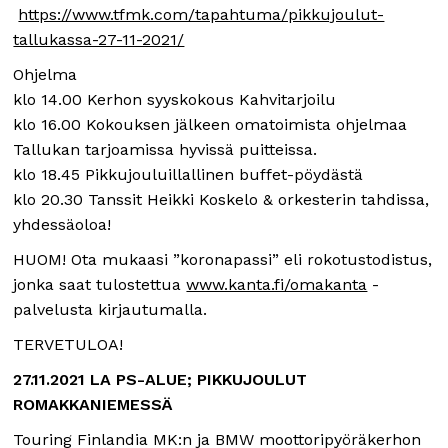
https://www.tfmk.com/tapahtuma/pikkujoulut-
tallukassa-27-11-2021/
Ohjelma
klo 14.00 Kerhon syyskokous Kahvitarjoilu
klo 16.00 Kokouksen jälkeen omatoimista ohjelmaa
Tallukan tarjoamissa hyvissä puitteissa.
klo 18.45 Pikkujouluillallinen buffet-pöydästä
klo 20.30 Tanssit Heikki Koskelo & orkesterin tahdissa,
yhdessäoloa!
HUOM! Ota mukaasi ”koronapassi” eli rokotustodistus,
jonka saat tulostettua
www.kanta.fi/omakanta
-
palvelusta kirjautumalla.
TERVETULOA!
27.11.2021 LA PS-ALUE; PIKKUJOULUT
ROMAKKANIEMESSÄ
Touring Finlandia MK:n ja BMW moottoripyöräkerhon