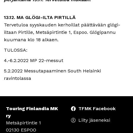
13.12. MA GLÖGI-ILTA PIRTILLÄ
Tervetuloa syyskauden kerhoillat päättävään glögi-
iltaan Pirtille, Metsäpirtintie 1, Espoo. Glögipannu
kuumana klo 18 alkaen.
TULOSSA:
4.-6.2.2022 MP 22-messut
5.2.2022 Messutapaaminen South Helsinki
ravintolassa
Touring Finlandia MK
TFMK Facebook
ry
Liity jäseneksi
Metsäpirtintie 1
02130 ESPOO