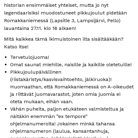
historian ensimmäiset yhteiset, mutta jo nyt
legendaarisiksi muodostuneet pikkujoulut pidetään
Romakkaniemessä (Lapsitie 3, Lampsijärvi, Pello)
lauantaina 27.11. klo 16 alkaen!
Mitä kaikkea tämä ikimuistoinen ilta sisältääkään?
Katso itse!
Tervetulojuoma!
Omat saunat miehille, naisille ja kaikille oletetuille!
Pikkujoulupäivällinen
(riistakäristys/kasvisvaihtoehto, jälkiruoka)!
Huomaathan, että Romakkaniemessä on A-oikeudet
ja riittävät juomavarastot, joten omia juomia ei
oteta mukaan, eihän vaan.
Vähän puheita, paljon etukäteen valmisteltua ja
näitäkin enemmän ”ex tempore”
ohjelmanumeroita! Jokainen minkä tahansa
ohjelmanumeron (laulua, kansantanhuja,