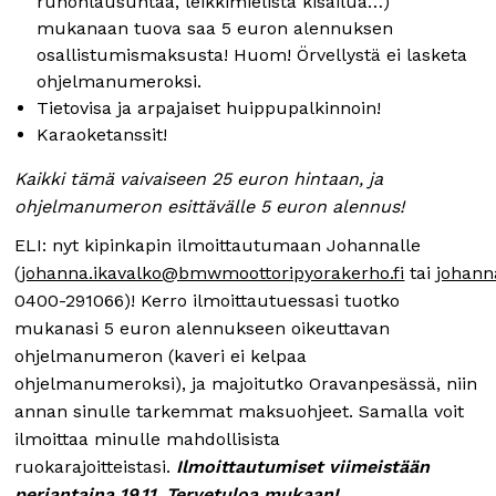
runonlausuntaa, leikkimielistä kisailua…)
mukanaan tuova saa 5 euron alennuksen
osallistumismaksusta! Huom! Örvellystä ei lasketa
ohjelmanumeroksi.
Tietovisa ja arpajaiset huippupalkinnoin!
Karaoketanssit!
Kaikki tämä vaivaiseen 25 euron hintaan, ja
ohjelmanumeron esittävälle 5 euron alennus!
ELI: nyt kipinkapin ilmoittautumaan Johannalle
(
johanna.ikavalko@bmwmoottoripyorakerho.fi
tai
johann
0400-291066)! Kerro ilmoittautuessasi tuotko
mukanasi 5 euron alennukseen oikeuttavan
ohjelmanumeron (kaveri ei kelpaa
ohjelmanumeroksi), ja majoitutko Oravanpesässä, niin
annan sinulle tarkemmat maksuohjeet. Samalla voit
ilmoittaa minulle mahdollisista
ruokarajoitteistasi.
Ilmoittautumiset viimeistään
perjantaina 19.11. Tervetuloa mukaan!