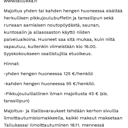
www.tallukka.fi
Majoitus yhden tai kahden hengen huoneessa sisältää
herkullisen pikkujoulubuffetin ja tanssilipun sekä
runsaan aamiaisen noutopöydästä, saunan,
kuntosalin ja allasosaston käyttö niiden
palveluaikoina. Huoneet saa sitä mukaa, kuin niitä
vapautuu, kuitenkin viimeistään klo 16.00.
Syyskokoukseen osallistujilla etuoikeus.
Hinnat:
-yhden hengen huoneessa 125 €/henkilö
-kahden hengen huoneessa 95 €/henkilö.
-Pikkujouluillallinen ilman majoitusta 45 € (sis.
tanssilipun)
Majoitus- ja illallisvaraukset tehdään kerhon sivuilla
ilmoittautumislomakkeella, kaikki maksut maksetaan
Tallukassa! Ilmoittautuminen 18.11. mennessä