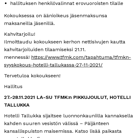
hallituksen henkilövalinnat erovuoroisten tilalle
Kokouksessa on äänioikeus jäsenmaksunsa
maksaneilla jäsenillä.
Kahvitarjoilu!
Ilmoittaudu kokoukseen kerhon nettisivujen kautta
kahvitarjoiluiden tilaamiseksi 21.11.
mennessä!
https://www.tfmk.com/tapahtuma/tfmkn-
syyskokous-hotelli-tallukassa-27-11-2021/
Tervetuloa kokoukseen!
Hallitus
27.-28.11.2021 LA-SU TFMK:n PIKKUJOULUT, HOTELLI
TALLUKKA
Hotelli Tallukka sijaitsee luonnonkauniilla kannaksella
kahden suuren vesistön välissä – Päijänteen
kansallispuiston maisemissa. Katso lisää paikasta