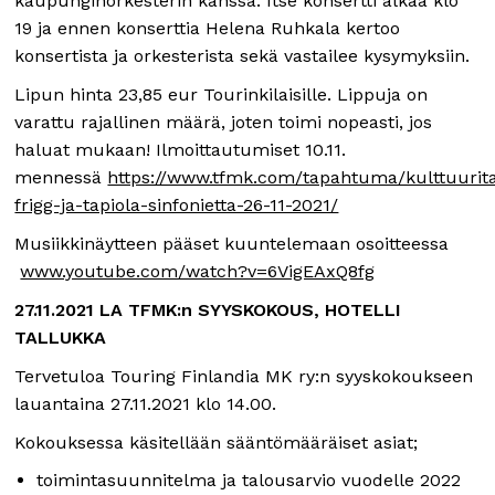
kaupunginorkesterin kanssa. Itse konsertti alkaa klo
19 ja ennen konserttia Helena Ruhkala kertoo
konsertista ja orkesterista sekä vastailee kysymyksiin.
Lipun hinta 23,85 eur Tourinkilaisille. Lippuja on
varattu rajallinen määrä, joten toimi nopeasti, jos
haluat mukaan! Ilmoittautumiset 10.11.
mennessä
https://www.tfmk.com/tapahtuma/kulttuuri
frigg-ja-tapiola-sinfonietta-26-11-2021/
Musiikkinäytteen pääset kuuntelemaan osoitteessa
www.youtube.com/watch?v=6VigEAxQ8fg
27.11.2021 LA TFMK:n SYYSKOKOUS, HOTELLI
TALLUKKA
Tervetuloa Touring Finlandia MK ry:n syyskokoukseen
lauantaina 27.11.2021 klo 14.00.
Kokouksessa käsitellään sääntömääräiset asiat;
toimintasuunnitelma ja talousarvio vuodelle 2022