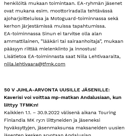
henkilöitä mukaan toimintaan. EA-ryhmän jäsenet
ovat mukana esim. moottoriradalla tehtävässä
ajoharjoitteluissa ja Motoguard-toiminnassa sekä
kerhon järjestämissä muissa tapahtumissa.
EA-toiminnassa Sinun ei tarvitse olla alan
ammattilainen, ”lääkäri tai sairaanhoitaja”, mukaan
pääsyyn riittää mielenkiinto ja innostus!
Lisätietoa EA-toiminnasta saat Niila Lehtivaaralta,
niila.lehtivaara@tfmk.com
50 V JUHLA-ARVONTA UUSILLE JÄSENILLE:
Kaverisi voi voittaa mp-matkan Andalusiaan, kun
liittyy TFMK:n!
Kaikkien 1.1. – 30.9.2022 välisenä aikana Touring
Finlandia MK ry:n liittyneiden ja jäseneksi
hyväksyttyjen, jäsenmaksunsa maksaneiden uusien
jäsenten kesken arvotaan Andalusian