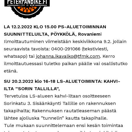
LA 12.2.2022 KLO 15.00 PS-ALUETOIMINNAN
SUUNNITTELUILTA, PÖYKKÖLÄ, Rovaniem
i
Ilmoittautuminen viimeistään keskiviikkona 9.2. jollain
seuraavista tavoista: 0400-291066 (tekstiviesti,
whatsapp) tai
johanna.ikavalko@tfmk.com
. Kerro
ilmoittautuessasi tuletko paikan päälle vai osallistutko
etänä.
SU 20.2.2022 klo 16-18 LS-ALUETOIMINTA: KAHVI-
ILTA ”SORIN TALLILLA”,
Tervetuloa LS-alueen kahvi-iltaan osoitteeseen
Sorinkatu 3. Sisäänkäynti Tallille on rakennuksen
takapihalta; Rakennuksen rautatieaseman päästä
lähtee ajoliuska ”tunnelin” kautta takapihalle.
Tule mukaan suunnittelemaan ensi kesän toimintaa