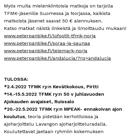
Myös muita mielenkiintoisia matkoja on tarjolla
TFMK-jäsenille Suomessa ja Norjassa, kaikista
matkoista jäsenet saavat 50 € alennuksen.
Katso matkat näistä linkeistä ja ilmoittaudu mukaan!
www.peterpanbike.fi/lofootit-tfmk-norja
www.peterpanbike.fi/soraa-ja-saunaa
www.peterpanbike.fi/telemark-norja
www.peterpanbike.fi/andalucia/?rq=andalucia
TULOSSA:
*2.4.2022 TFMK ry:n Kevätkokous, Pirtti
*14.-15.5.2022 TFMK ry:n 50 v juhlavuoden
Ajokauden avajaiset, Ruissalo
*20.-22.5.2022 TFMK ry:n MPEAK- ennakoivan ajon
koulutus
, teoria pidetään kerhotiloissa ja
ajoharjoittelu Lavangon ajoharjoitteluradalla.
Koulutettavat jaetaan ryhmiin kokemuksen