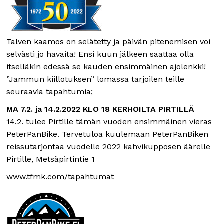
Talven kaamos on selätetty ja päivän pitenemisen voi
selvästi jo havaita! Ensi kuun jälkeen saattaa olla
itselläkin edessä se kauden ensimmäinen ajolenkki!
”Jammun kiillotuksen” lomassa tarjoilen teille
seuraavia tapahtumia;
MA 7.2. ja 14.2.2022 KLO 18 KERHOILTA PIRTILLÄ
14.2. tulee Pirtille tämän vuoden ensimmäinen vieras
PeterPanBike. Tervetuloa kuulemaan PeterPanBiken
reissutarjontaa vuodelle 2022 kahvikupposen äärelle
Pirtille, Metsäpirtintie 1
www.tfmk.com/tapahtumat