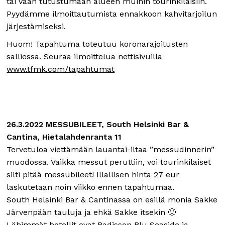
tai vaan tutustumaan alueen muihin tourinkilaisiin.
Pyydämme ilmoittautumista ennakkoon kahvitarjoilun
järjestämiseksi.
Huom! Tapahtuma toteutuu koronarajoitusten
salliessa. Seuraa ilmoittelua nettisivuilla
www.tfmk.com/tapahtumat
26.3.2022 MESSUBILEET, South Helsinki Bar &
Cantina, Hietalahdenranta 11
Tervetuloa viettämään lauantai-iltaa ”messudinnerin”
muodossa. Vaikka messut peruttiin, voi tourinkilaiset
silti pitää messubileet! Illallisen hinta 27 eur
laskutetaan noin viikko ennen tapahtumaa.
South Helsinki Bar & Cantinassa on esillä monia Sakke
Järvenpään tauluja ja ehkä Sakke itsekin 🙂
Lähimmät hotellit ovat Radisson Blu Seaside ja