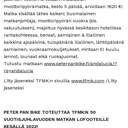
moottoripyörämatka, kesto 5 päivää, arvoltaan 1620 €!
Matka sisältää lähes kaiken; Suomalainen
matkanjohtaja, moottoripyörän vuokra (sis.
vakuutuksen), majoitus hyvässä keskitason hotellissa
rantakohteessa, bensat, aamiainen & illallinen
kaikkina ajopäivinä, tulopäivänä illallinen, lähtöpäivänä
aamiainen, vuokraamokuljetukset. Hintaan EI kuulu
lennot, lounaat eikä ruokajuomat.
Tutustu matkaan
www.peterpanbike.fi/andalucia/?
rq=andalucia
Liity jäseneksi TFMK:n sivuilla
www.tfmk.com
/Liity
jäseneksi
PETER PAN BIKE TOTEUTTAA TFMK:N 50
VUOTISJUHLAVUODEN MATKAN LOFOOTEILLE
KESÄLLÄ 2022!