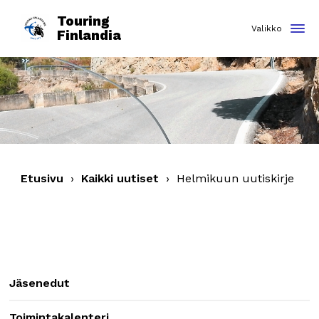
Touring
Finlandia
Etusivu
›
Kaikki uutiset
›
Helmikuun uutiskirje
Jäsenedut
Toimintakalenteri