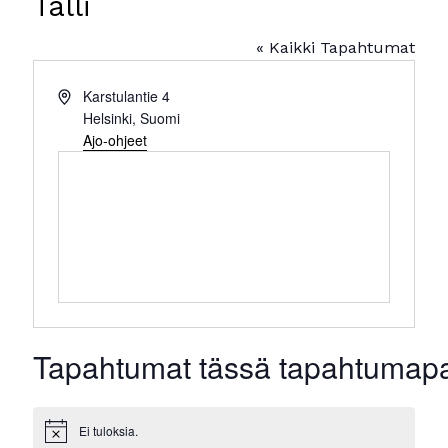
Talli
« Kaikki Tapahtumat
Osoite
Karstulantie 4
Helsinki
,
Suomi
Ajo-ohjeet
Tapahtumat tässä tapahtumap
Ei tuloksia.
Notice