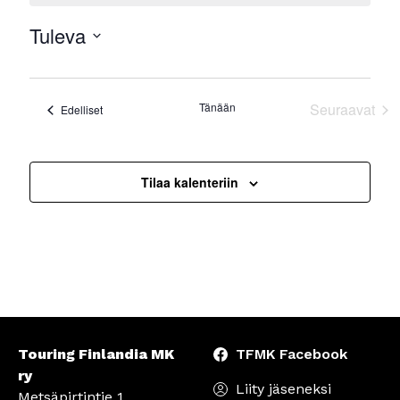
Tuleva
Valitse
päivä.
Tänään
Seuraavat
Tapahtumat
Edelliset
Tapahtu
Tilaa kalenteriin
Touring Finlandia MK
TFMK Facebook
ry
Liity jäseneksi
Metsäpirtintie 1