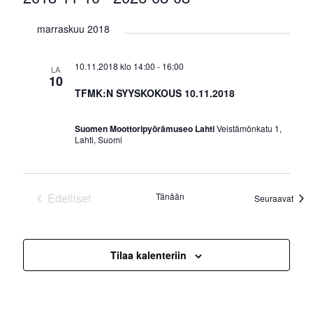
Valitse
marraskuu 2018
päivä.
10.11.2018 klo 14:00
-
16:00
LA
10
TFMK:N SYYSKOKOUS 10.11.2018
Suomen Moottoripyörämuseo Lahti
Veistämönkatu 1,
Lahti, Suomi
Edelliset
Tänään
Tapa
Seuraavat
Tapahtumat
Tilaa kalenteriin