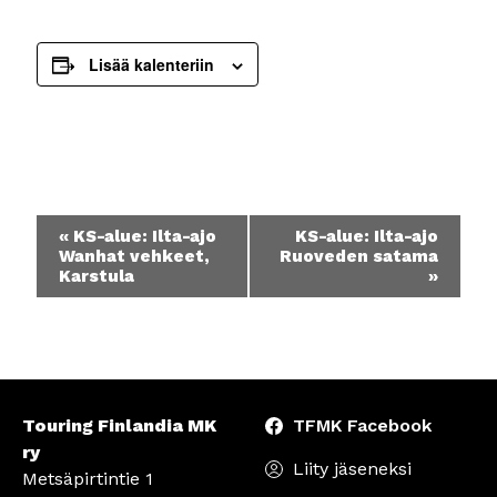
Lisää kalenteriin
Tapahtuma
«
KS-alue: Ilta-ajo
KS-alue: Ilta-ajo
navigointi
Wanhat vehkeet,
Ruoveden satama
Karstula
»
Touring Finlandia MK
TFMK Facebook
ry
Liity jäseneksi
Metsäpirtintie 1