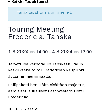
« Kaikki Tapahtumat
Tämä tapahtuma on mennyt.
Touring Meeting
Fredericia, Tanska
1.8.2024
4.8.2024
14:00
12:00
klo
–
klo
Tervetuloa kerhoralliin Tanskaan. Rallin
keskuksena toimii Frederician kaupunki
Jyllannin niemimaalla.
Rallipaketti henkilöltä sisältäen majoitus,
aamiaiset ja illalliset Best Western Hotel
Fredericia:
1hh to-su 415 €