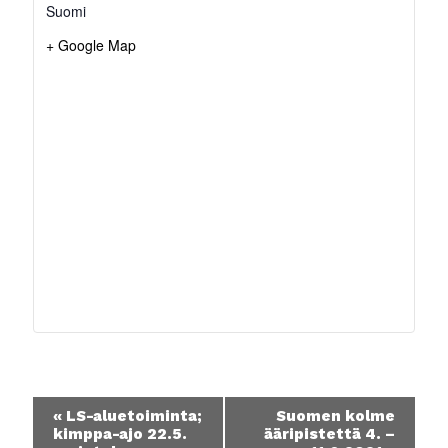
Suomi
+ Google Map
Tapahtuma
«
LS-aluetoiminta;
Suomen kolme
navigointi
kimppa-ajo 22.5.
ääripistettä 4. –