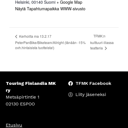
Helsinki
,
00140
Suomi
+ Google Map
Näytä Tapahtumapaikka WWW-sivusto
TFMK:n
Kerhoilta ma 13.2.17
PeterPanBike/Biketeam/Allright (tänään -15%
kulttuuri-illassa
ovh.hintaisista tuotteista!)
teatteria
Touring Finlandia MK
TFMK Facebook
ry
Liity jäseneksi
Metsäpirtintie 1
02130 ESPOO
Etusivu