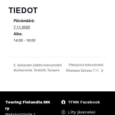
TIEDOT
Päivämäärä:
7.11.2020
Aika:
14:00 - 16:00
Pikkujoulut kokoushotelli
Ajokauden päätös kokoushotelli
Murikanranta, Terälahti, Tampere
Rikalassa Salossa 7.11.
Touring Finlandia MK
TFMK Facebook
ry
Liity jäseneksi
Metsäpirtintie 1