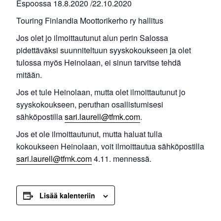
Espoossa 18.8.2020 /22.10.2020
Touring Finlandia Moottorikerho ry hallitus
Jos olet jo ilmoittautunut alun perin Salossa
pidettäväksi suunniteltuun syyskokoukseen ja olet
tulossa myös Heinolaan, ei sinun tarvitse tehdä
mitään.
Jos et tule Heinolaan, mutta olet ilmoittautunut jo
syyskokoukseen, peruthan osallistumisesi
sähköpostilla
sari.laurell@tfmk.com
.
Jos et ole ilmoittautunut, mutta haluat tulla
kokoukseen Heinolaan, voit ilmoittautua sähköpostilla
sari.laurell@tfmk.com
4.11. mennessä.
Lisää kalenteriin