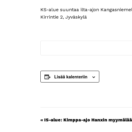
KS-alue suuntaa ilta-ajon Kangasniemelle.
Kirrintie 2, Jyväskylä
Lisää kalenteriin
Tapahtuma
«
IS-alue: Kimppa-ajo Hanxin myymälä
navigointi