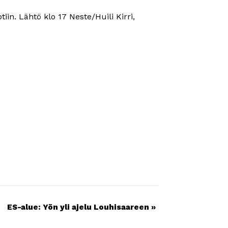
iin. Lähtö klo 17 Neste/Huili Kirri,
ES-alue: Yön yli ajelu Louhisaareen
»