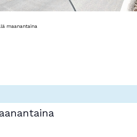
illä maanantaina
maanantaina