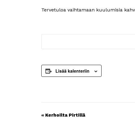
Tervetuloa vaihtamaan kuulumisia kahvik
Lisää kalenteriin
Tapahtuma
«
Kerhoilta Pirtillä
navigointi