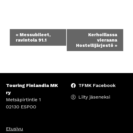
Tapahtuma
«
Messubileet,
Kerhoillassa
navigointi
ravintola 91.1
vieraana
Hostellijärjestö
»
Touring Finlandia MK
TFMK Facebook
ry
Liity jäseneksi
Metsäpirtintie 1
02130 ESPOO
Etusivu