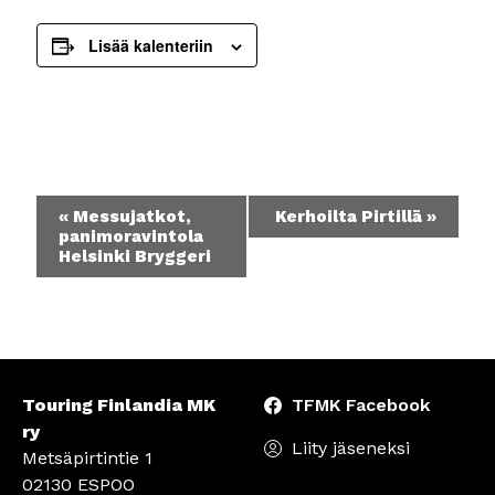
Lisää kalenteriin
Tapahtuma
«
Messujatkot,
Kerhoilta Pirtillä
»
navigointi
panimoravintola
Helsinki Bryggeri
Touring Finlandia MK
TFMK Facebook
ry
Liity jäseneksi
Metsäpirtintie 1
02130 ESPOO