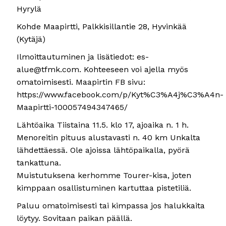
Hyrylä
Kohde Maapirtti, Palkkisillantie 28, Hyvinkää
(Kytäjä)
Ilmoittautuminen ja lisätiedot:
es-
alue@tfmk.com
. Kohteeseen voi ajella myös
omatoimisesti. Maapirtin FB sivu:
https://www.facebook.com/p/Kyt%C3%A4j%C3%A4n-
Maapirtti-100057494347465/
Lähtöaika Tiistaina 11.5. klo 17, ajoaika n. 1 h.
Menoreitin pituus alustavasti n. 40 km Unkalta
lähdettäessä. Ole ajoissa lähtöpaikalla, pyörä
tankattuna.
Muistutuksena kerhomme Tourer-kisa, joten
kimppaan osallistuminen kartuttaa pistetiliä.
Paluu omatoimisesti tai kimpassa jos halukkaita
löytyy. Sovitaan paikan päällä.