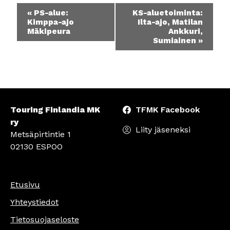
Tapahtuma
«
PS-alue:
KS-aluetoiminta:
navigointi
Kimppa-ajo
Ilta-ajo, Matilan
Mäkipeura
Ankkuri,
Sumiainen
»
Touring Finlandia MK
TFMK Facebook
ry
Liity jäseneksi
Metsäpirtintie 1
02130 ESPOO
Etusivu
Yhteystiedot
Tietosuojaseloste