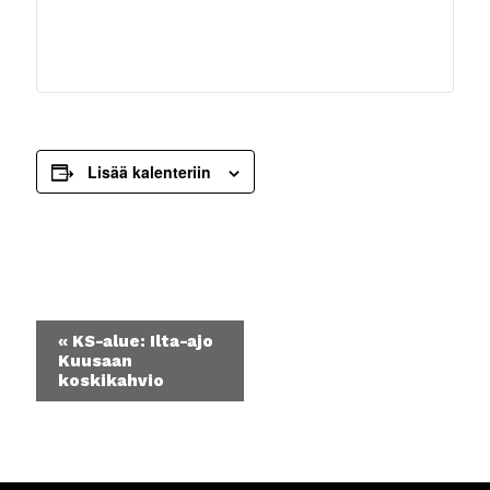
Lisää kalenteriin
Tapahtuma
«
KS-alue: Ilta-ajo
navigointi
Kuusaan
koskikahvio