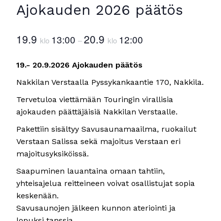
Ajokauden 2026 päätös
19.9
20.9
13:00
12:00
klo
–
klo
19.- 20.9.2026 Ajokauden päätös
Nakkilan Verstaalla Pyssykankaantie 170, Nakkila.
Tervetuloa viettämään Touringin virallisia
ajokauden päättäjäisiä Nakkilan Verstaalle.
Pakettiin sisältyy Savusaunamaailma, ruokailut
Verstaan Salissa sekä majoitus Verstaan eri
majoitusyksiköissä.
Saapuminen lauantaina omaan tahtiin,
yhteisajelua reitteineen voivat osallistujat sopia
keskenään.
Savusaunojen jälkeen kunnon ateriointi ja
lopuksi tanssia.