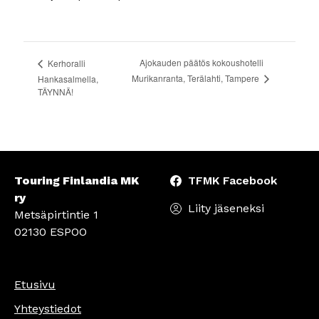
Ajokauden päätös kokoushotelli
Kerhoralli
Murikanranta, Terälahti, Tampere
Hankasalmella,
TÄYNNÄ!
Touring Finlandia MK
TFMK Facebook
ry
Liity jäseneksi
Metsäpirtintie 1
02130 ESPOO
Etusivu
Yhteystiedot