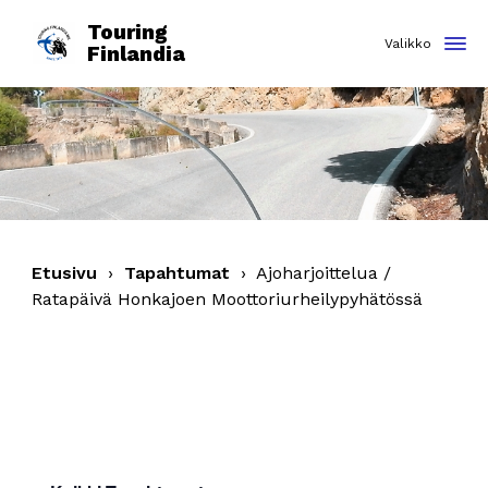
Touring
Finlandia
Etusivu
›
Tapahtumat
›
Ajoharjoittelua /
Ratapäivä Honkajoen Moottoriurheilypyhätössä