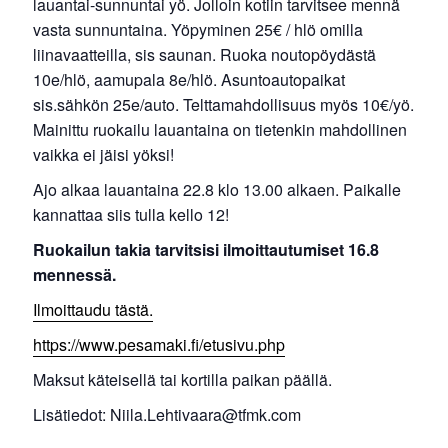
lauantai-sunnuntai yö. Jolloin kotiin tarvitsee mennä
vasta sunnuntaina. Yöpyminen 25€ / hlö omilla
liinavaatteilla, sis saunan. Ruoka noutopöydästä
10e/hlö, aamupala 8e/hlö. Asuntoautopaikat
sis.sähkön 25e/auto. Telttamahdollisuus myös 10€/yö.
Mainittu ruokailu lauantaina on tietenkin mahdollinen
vaikka ei jäisi yöksi!
Ajo alkaa lauantaina 22.8 klo 13.00 alkaen. Paikalle
kannattaa siis tulla kello 12!
Ruokailun takia tarvitsisi ilmoittautumiset 16.8
mennessä.
Ilmoittaudu tästä.
https://www.pesamaki.fi/etusivu.php
Maksut käteisellä tai kortilla paikan päällä.
Lisätiedot: Niila.Lehtivaara@tfmk.com