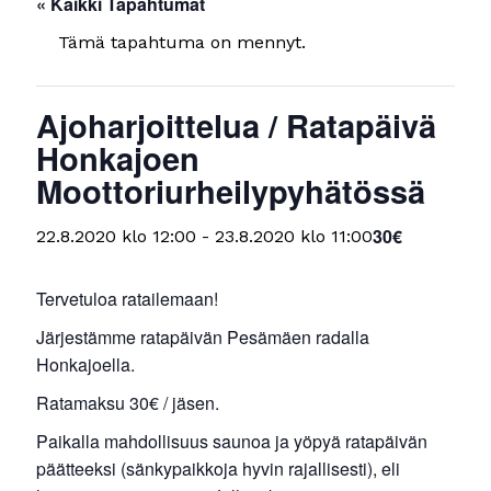
« Kaikki Tapahtumat
Tämä tapahtuma on mennyt.
Ajoharjoittelua / Ratapäivä
Honkajoen
Moottoriurheilypyhätössä
30€
22.8.2020 klo 12:00
-
23.8.2020 klo 11:00
Tervetuloa ratailemaan!
Järjestämme ratapäivän Pesämäen radalla
Honkajoella.
Ratamaksu 30€ / jäsen.
Paikalla mahdollisuus saunoa ja yöpyä ratapäivän
päätteeksi (sänkypaikkoja hyvin rajallisesti), eli