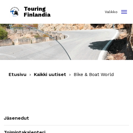
Touring
Finlandia
Etusivu
›
Kaikki uutiset
›
Bike & Boat World
Jäsenedut
Toimintakalenteri